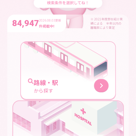
※ 2021年度弊社紹介実
2026.08.03更新
84,947
績による
半年以内の
件掲載中!
離職率により算定
路線・駅
から探す