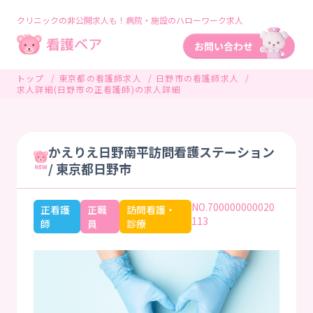
クリニックの非公開求人も！病院・施設のハローワーク求人
トップ
東京都の看護師求人
日野市の看護師求人
求人詳細(日野市の正看護師)の求人詳細
かえりえ日野南平訪問看護ステーション
/ 東京都日野市
NO.700000000020
正看護
正職
訪問看護・
113
師
員
診療