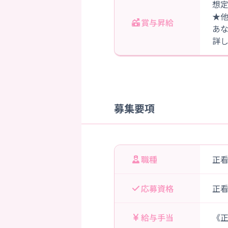
想定
★
賞与昇給
あ
詳
募集要項
職種
正
応募資格
正
給与手当
《正