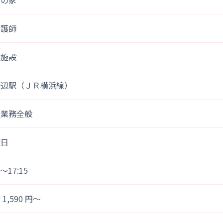
音の家
看護師
護施設
野辺駅（ＪＲ横浜線）
護業務全般
曜日
5～17:15
1,590 円～