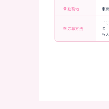
勤務地
東京
「
応募方法
ID
も