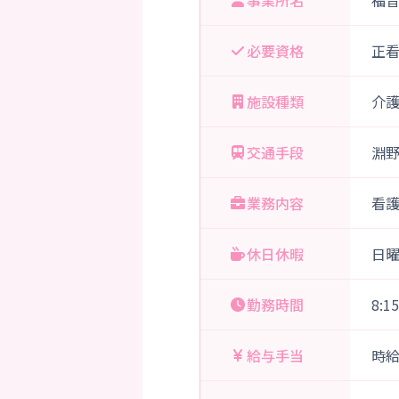
事業所名
福
必要資格
正
施設種類
介
交通手段
淵
業務内容
看
休日休暇
日
勤務時間
8:1
給与手当
時給 