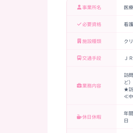
事業所名
医
必要資格
看
施設種類
ク
交通手段
ＪＲ
訪
ど
業務内容
★
≪
年
休日休暇
日