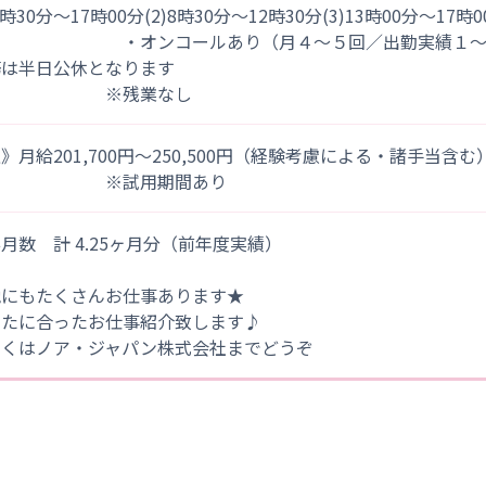
)8時30分～17時00分(2)8時30分～12時30分(3)13時00分～17時
オンコールあり（月４～５回／出勤実績１～２件
務は半日公休となります
※残業なし
》月給201,700円～250,500円（経験考慮による・諸手当含む
※試用期間あり
月数 計 4.25ヶ月分（前年度実績）
他にもたくさんお仕事あります★
なたに合ったお仕事紹介致します♪
しくはノア・ジャパン株式会社までどうぞ