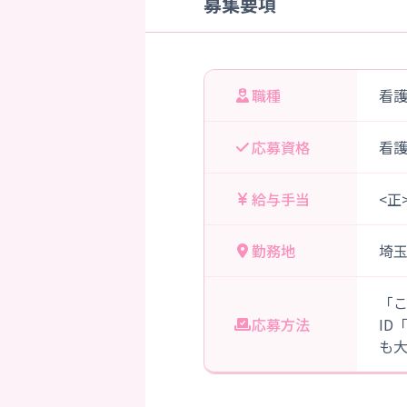
募集要項
職種
看
応募資格
看
給与手当
<正
勤務地
埼
「
応募方法
ID
も