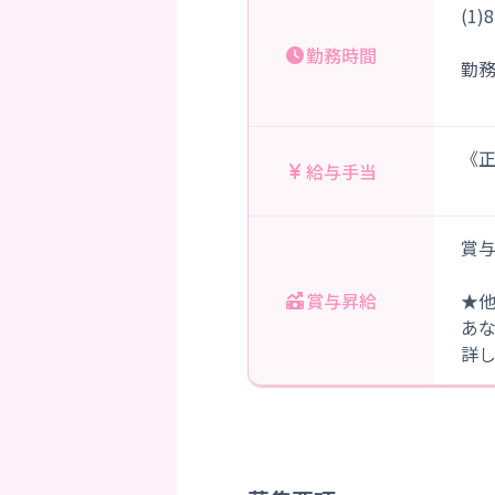
(1
・
勤務時間
勤
《正
給与手当
賞与
賞与昇給
★
あ
詳