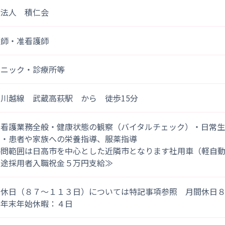
療法人 積仁会
護師・准看護師
リニック・診療所等
川越線 武蔵高萩駅 から 徒歩15分
問看護業務全般・健康状態の観察（バイタルチェック）・日常
）・患者や家族への栄養指導、服薬指導
訪問範囲は日高市を中心とした近隣市となります社用車（軽自
中途採用者入職祝金５万円支給≫
間休日（８７～１１３日）については特記事項参照 月間休日
 年末年始休暇：４日