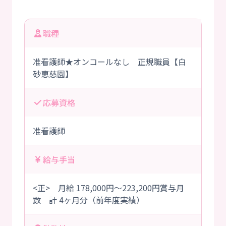
職種
准看護師★オンコールなし 正規職員【白
砂恵慈園】
応募資格
准看護師
給与手当
<正> 月給 178,000円～223,200円賞与月
数 計 4ヶ月分（前年度実績）