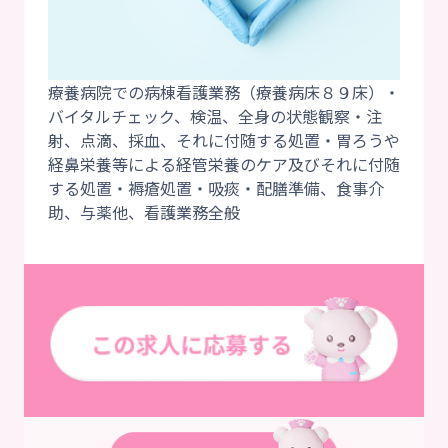
療養病院での病棟看護業務（療養病床８９床）・
バイタルチェック、検温、全身の状態観察・注
射、点滴、採血、それに付随する処置・胃ろうや
経鼻栄養等による経管栄養のケア及びそれに付随
する処置・褥瘡処置・吸痰・配膳準備、食事介