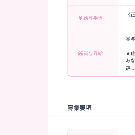
《正
給与手当
賞与
賞与昇給
★
あ
詳
募集要項