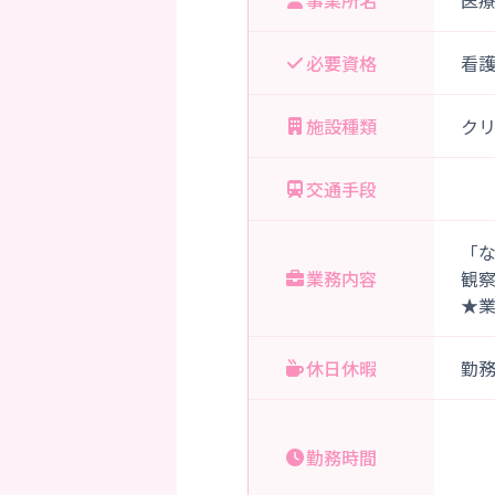
事業所名
医
必要資格
看
施設種類
ク
交通手段
「
業務内容
観
★
休日休暇
勤
勤務時間
夜