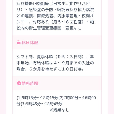
及び機能回復訓練（日常生活動作リハビ
リ）・感染症の予防・嘱託医及び協力病院
との連携、医療処置、内服薬管理・夜間オ
ンコール対応あり（月５～６回程度）・施
設内の衛生管理変更範囲：変更なし
休日休暇
シフト制、夏季休暇（Ｒ５：３日間）／年
末年始／有給休暇は４～９月までの入社の
場合、６か月を待たずに１０日付与。
勤務時間
(1)9時15分～18時15分(2)7時00分～16時00
分(3)9時45分～18時45分
※残業なし