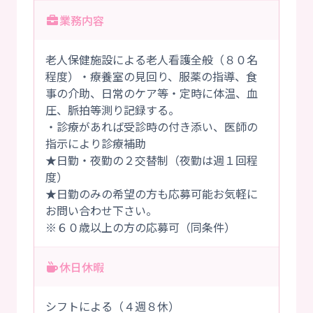
業務内容
老人保健施設による老人看護全般（８０名
程度）・療養室の見回り、服薬の指導、食
事の介助、日常のケア等・定時に体温、血
圧、脈拍等測り記録する。
・診療があれば受診時の付き添い、医師の
指示により診療補助
★日勤・夜勤の２交替制（夜勤は週１回程
度）
★日勤のみの希望の方も応募可能お気軽に
お問い合わせ下さい。
※６０歳以上の方の応募可（同条件）
休日休暇
シフトによる（４週８休）