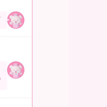
分
上
０