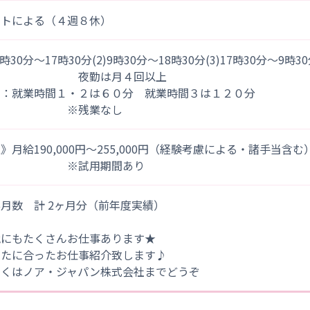
フトによる（４週８休）
)8時30分～17時30分(2)9時30分～18時30分(3)17時30分～9時3
夜勤は月４回以上
間：就業時間１・２は６０分 就業時間３は１２０分
※残業なし
》月給190,000円～255,000円（経験考慮による・諸手当含む
※試用期間あり
月数 計 2ヶ月分（前年度実績）
他にもたくさんお仕事あります★
なたに合ったお仕事紹介致します♪
しくはノア・ジャパン株式会社までどうぞ