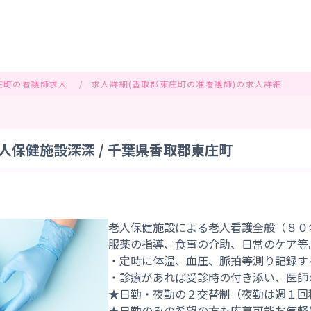
庄町の看護師求人
求人詳細(香取郡東庄町の准看護師)の求人詳細
人保健施設深深 / 千葉県香取郡東庄町
老人保健施設による老人看護全般（８０
服薬の指導、食事の介助、日常のケア等
・定時に体温、血圧、脈拍等測り記録す
・診療があれば受診時の付き添い、医師
★日勤・夜勤の２交替制（夜勤は週１回
★日勤のみの希望の方も応募可能お気軽