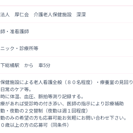
療法人 厚仁会 介護老人保健施設 深深
護師・准看護師
リニック・診療所等
下総橘駅 から 車5分
人保健施設による老人看護全般（８０名程度）・療養室の見回
、日常のケア等。
定時に体温、血圧、脈拍等測り記録する。
診療があれば受診時の付き添い、医師の指示により診療補助
日勤・夜勤の２交替制（夜勤は週１回程度）
日勤のみの希望の方も応募可能お気軽にお問い合わせ下さい。
６０歳以上の方の応募可（同条件）