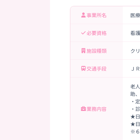
事業所名
医
必要資格
看
施設種類
ク
交通手段
ＪＲ
老
助
・
業務内容
・
★
★
※