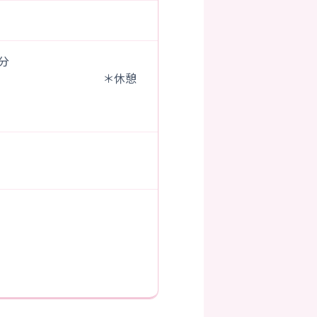
0分
 ＊休憩
）