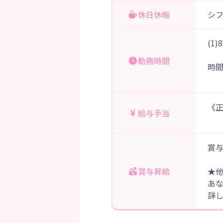
休日休暇
シ
(1
勤務時間
時
《正
給与手当
賞与
賞与昇給
★
あ
詳