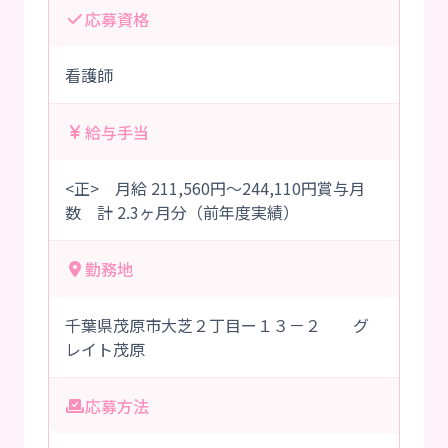
応募資格
看護師
給与手当
<正> 月給 211,560円～244,110円賞与月
数 計 2.3ヶ月分（前年度実績）
勤務地
千葉県茂原市大芝２丁目ー１３－２ グ
レイト茂原
応募方法