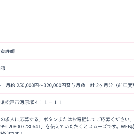
問看護師
護師
> 月給 250,000円～320,000円賞与月数 計 2ヶ月分（前年
葉県松戸市河原塚４１１－１１
この求人に応募する」ボタンまたはお電話にてご応募ください
「991208007780641」を伝えていただくとスムーズです。WE
大歓迎です！