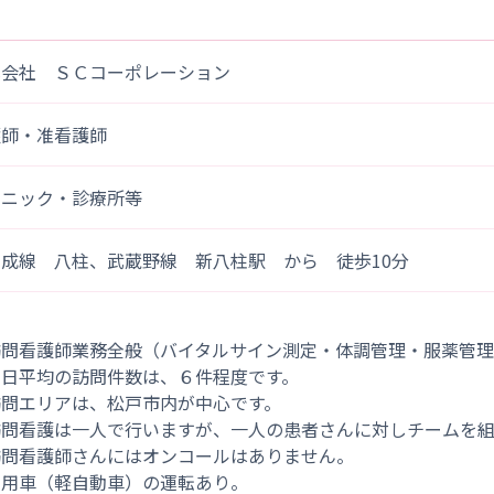
式会社 ＳＣコーポレーション
護師・准看護師
リニック・診療所等
成線 八柱、武蔵野線 新八柱駅 から 徒歩10分
訪問看護師業務全般（バイタルサイン測定・体調管理・服薬管
１日平均の訪問件数は、６件程度です。
訪問エリアは、松戸市内が中心です。
訪問看護は一人で行いますが、一人の患者さんに対しチームを組
訪問看護師さんにはオンコールはありません。
社用車（軽自動車）の運転あり。