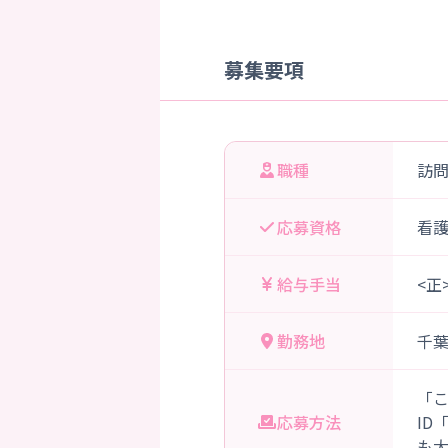
募集要項
職種
訪
応募資格
看
給与手当
<正
勤務地
千
「
応募方法
ID
も