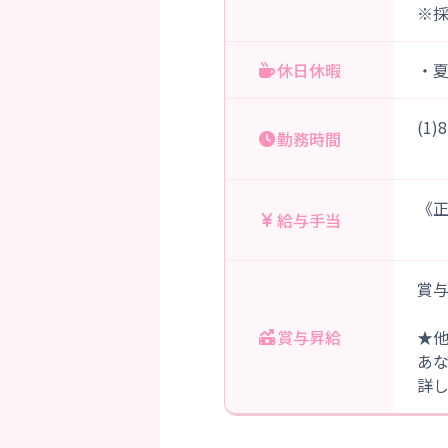
※
休日休暇
・
(1
勤務時間
《正
給与手当
賞与
賞与昇給
★
あ
詳