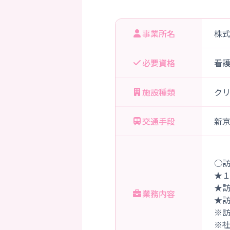
事業所名
株
必要資格
看
施設種類
ク
交通手段
新京
○
★
★
業務内容
★
※
※