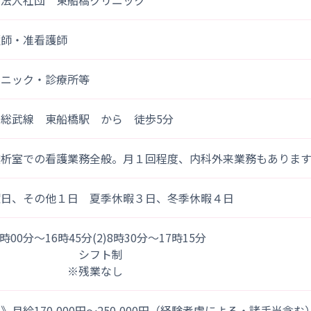
療法人社団 東船橋クリニック
護師・准看護師
リニック・診療所等
Ｒ総武線 東船橋駅 から 徒歩5分
透析室での看護業務全般。月１回程度、内科外来業務もあります
曜日、その他１日 夏季休暇３日、冬季休暇４日
)8時00分～16時45分(2)8時30分～17時15分
シフト制
※残業なし
》月給170,000円～250,000円（経験考慮による・諸手当含む