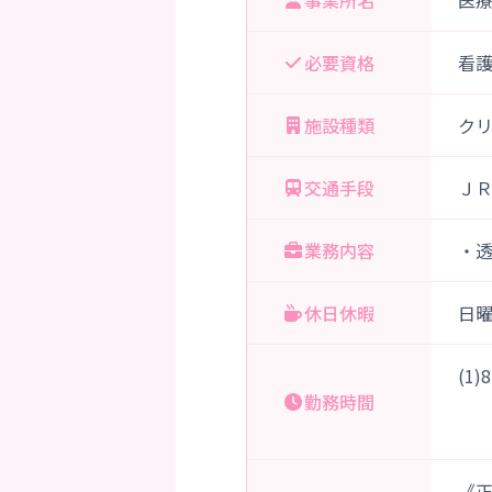
事業所名
医
必要資格
看
施設種類
ク
交通手段
Ｊ
業務内容
・
休日休暇
日
(1
勤務時間
《正