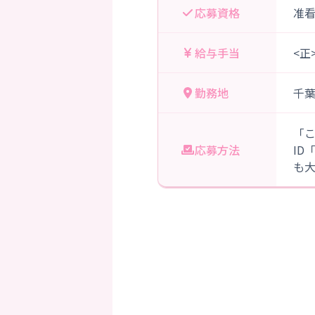
応募資格
准
給与手当
<正
勤務地
千
「
応募方法
ID
も