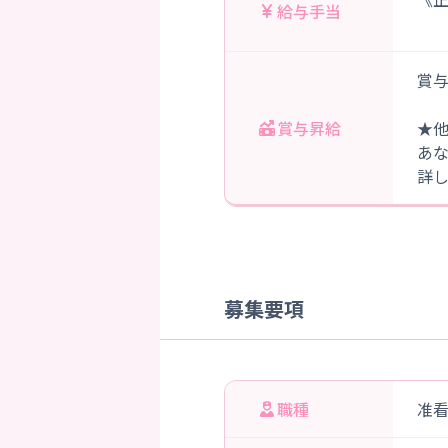
給与手当
賞与
賞与昇給
★
あ
詳
募集要項
職種
准