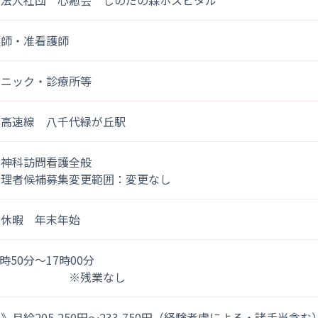
療法人社団 心癒会 しのだの森ホスピタル
護師・准看護師
リニック・診療所等
葉高速線 八千代緑が丘駅
精神科訪問看護全般
管理者候補募集変更範囲：変更なし
季休暇 年末年始
)8時50分～17時00分
※残業なし
》月給205,250円～233,750円（経験考慮による・諸手当含む