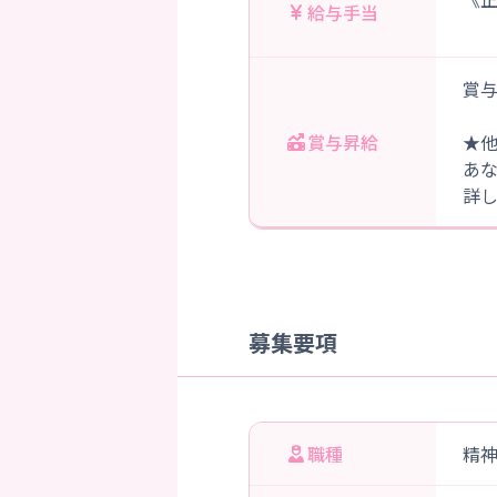
給与手当
賞与
賞与昇給
★
あ
詳
募集要項
職種
精