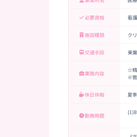
事業所名
医
必要資格
看
施設種類
ク
交通手段
東
☆
業務内容
※
休日休暇
夏
(1
勤務時間
《正