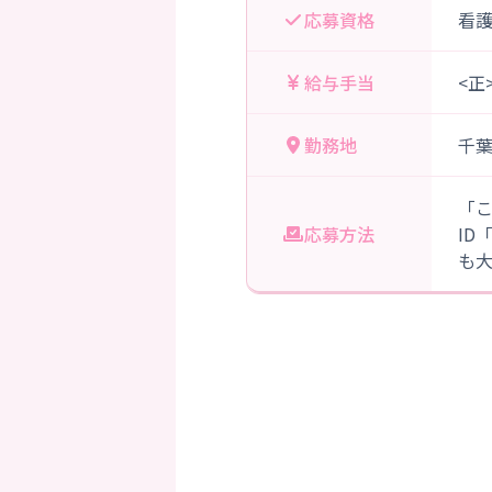
応募資格
看
給与手当
<正
勤務地
千
「
応募方法
ID
も