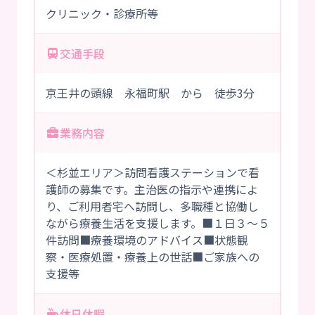
クリニック・診療所等
交通手段
京王井の頭線 永福町駅 から 徒歩3分
業務内容
＜杉並エリア＞訪問看護ステーションで看
護師の募集です。主治医の指示や連携によ
り、ご利用者宅へ訪問し、多職種と協働し
ながら療養生活を支援します。■１日３～５
件訪問■療養環境のアドバイス■状態観
察・医療処置・療養上の世話■ご家族への
支援等
休日休暇