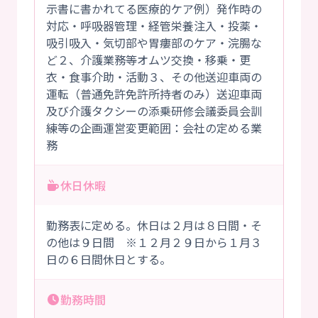
示書に書かれてる医療的ケア例）発作時の
対応・呼吸器管理・経管栄養注入・投薬・
吸引吸入・気切部や胃瘻部のケア・浣腸な
ど２、介護業務等オムツ交換・移乗・更
衣・食事介助・活動３、その他送迎車両の
運転（普通免許免許所持者のみ）送迎車両
及び介護タクシーの添乗研修会議委員会訓
練等の企画運営変更範囲：会社の定める業
務
休日休暇
勤務表に定める。休日は２月は８日間・そ
の他は９日間 ※１２月２９日から１月３
日の６日間休日とする。
勤務時間