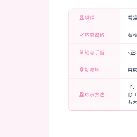
職種
看
応募資格
看
給与手当
<正
勤務地
東
「
応募方法
ID
も