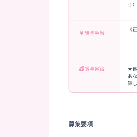
０
《正
給与手当
賞与昇給
★
あ
詳
募集要項