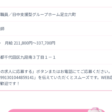
護職員／日中支援型グループホーム足立六町
護師
> 月給 211,800円～337,700円
京都千代田区九段南３丁目１－１
この求人に応募する」ボタンまたはお電話にてご応募ください
「991301044859141」を伝えていただくとスムーズです。WE
大歓迎です！