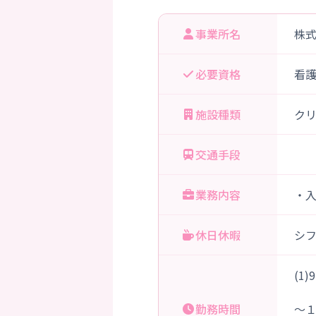
事業所名
株
必要資格
看
施設種類
ク
交通手段
業務内容
・
休日休暇
シ
(1
９
勤務時間
～