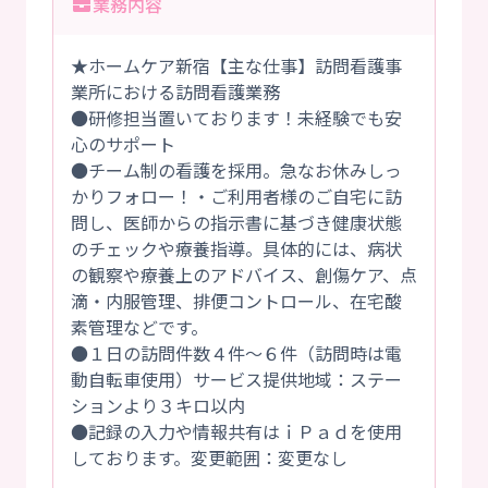
業務内容
★ホームケア新宿【主な仕事】訪問看護事
業所における訪問看護業務
●研修担当置いております！未経験でも安
心のサポート
●チーム制の看護を採用。急なお休みしっ
かりフォロー！・ご利用者様のご自宅に訪
問し、医師からの指示書に基づき健康状態
のチェックや療養指導。具体的には、病状
の観察や療養上のアドバイス、創傷ケア、点
滴・内服管理、排便コントロール、在宅酸
素管理などです。
●１日の訪問件数４件～６件（訪問時は電
動自転車使用）サービス提供地域：ステー
ションより３キロ以内
●記録の入力や情報共有はｉＰａｄを使用
しております。変更範囲：変更なし