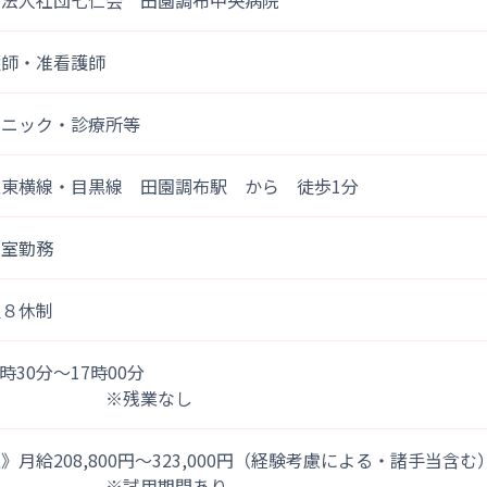
療法人社団七仁会 田園調布中央病院
護師・准看護師
リニック・診療所等
急東横線・目黒線 田園調布駅 から 徒歩1分
術室勤務
週８休制
)8時30分～17時00分
※残業なし
》月給208,800円～323,000円（経験考慮による・諸手当含む
※試用期間あり