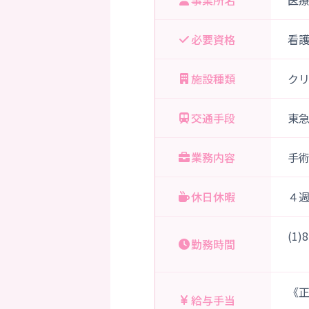
事業所名
医
必要資格
看
施設種類
ク
交通手段
東
業務内容
手
休日休暇
４
(1
勤務時間
《正
給与手当