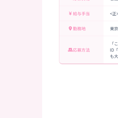
給与手当
<正
勤務地
東
「
応募方法
ID
も