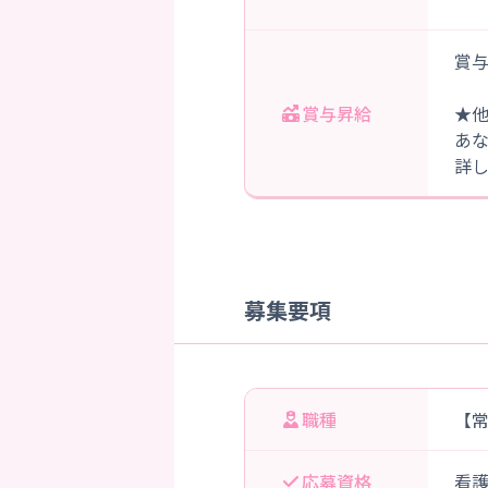
賞与
賞与昇給
★
あ
詳
募集要項
職種
【
応募資格
看