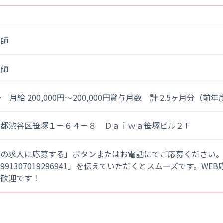
護師
護師
> 月給 200,000円～200,000円賞与月数 計 2.5ヶ月分（前
京都渋谷区笹塚１－６４－８ Ｄａｉｗａ笹塚ビル２Ｆ
この求人に応募する」ボタンまたはお電話にてご応募ください
「991307019296941」を伝えていただくとスムーズです。WE
大歓迎です！