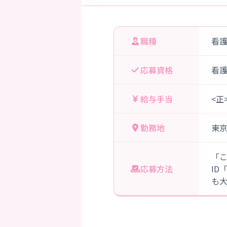
職種
看
応募資格
看
給与手当
<正
勤務地
東
「
応募方法
ID
も