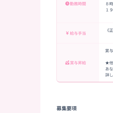
勤務時間
８
１
《正
給与手当
賞与
賞与昇給
★
あ
詳
募集要項