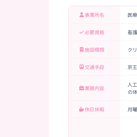
事業所名
医
必要資格
看
施設種類
ク
交通手段
京
人
業務内容
の
休日休暇
月