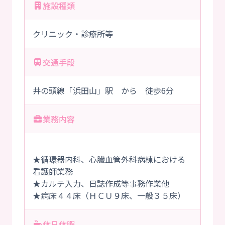
施設種類
クリニック・診療所等
交通手段
井の頭線「浜田山」駅 から 徒歩6分
業務内容
★循環器内科、心臓血管外科病棟における
看護師業務
★カルテ入力、日誌作成等事務作業他
★病床４４床（ＨＣＵ９床、一般３５床）
休日休暇