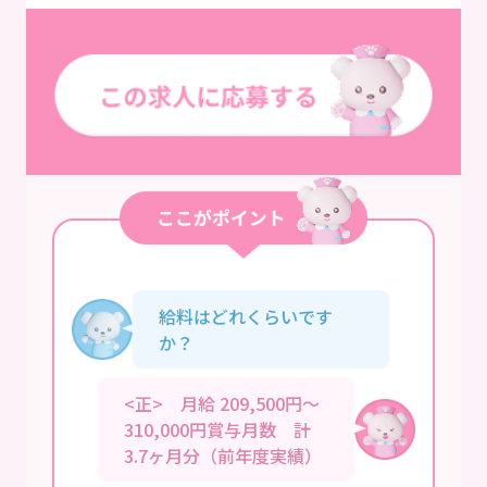
給料はどれくらいです
か？
<正> 月給 209,500円～
310,000円賞与月数 計
3.7ヶ月分（前年度実績）