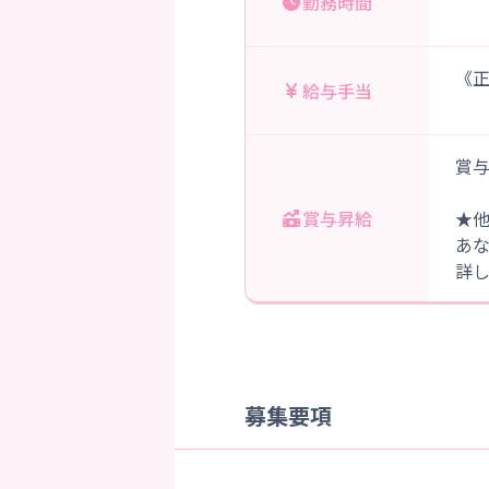
勤務時間
《正
給与手当
賞与
賞与昇給
★
あ
詳
募集要項