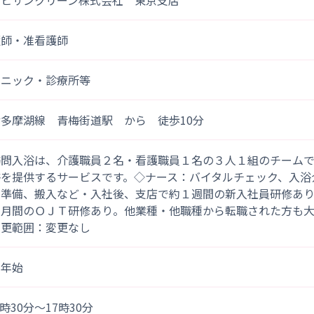
サヒサンクリーン株式会社 東京支店
護師・准看護師
リニック・診療所等
多摩湖線 青梅街道駅 から 徒歩10分
訪問入浴は、介護職員２名・看護職員１名の３人１組のチーム
浴を提供するサービスです。◇ナース：バイタルチェック、入浴
の準備、搬入など・入社後、支店で約１週間の新入社員研修あ
ヵ月間のＯＪＴ研修あり。他業種・他職種から転職された方も
変更範囲：変更なし
末年始
)8時30分～17時30分