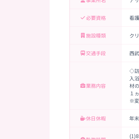
事業所名
ア
必要資格
看
施設種類
ク
交通手段
西武
◇
入
業務内容
材
１
※
休日休暇
年
(1