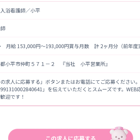
問入浴看護師／小平
護師
> 月給 153,000円～193,000円賞与月数 計 2ヶ月分（前年
京都小平市仲町５７１－２ 『当社 小平営業所』
この求人に応募する」ボタンまたはお電話にてご応募ください
「991310002840641」を伝えていただくとスムーズです。WE
大歓迎です！