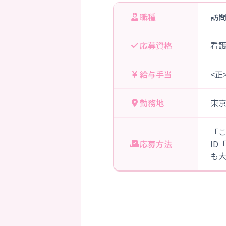
職種
訪
応募資格
看
給与手当
<正
勤務地
東
「
応募方法
ID
も