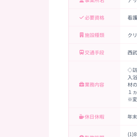
事業所名
ア
必要資格
看
施設種類
ク
交通手段
西武
◇
入
業務内容
材
１
※
休日休暇
年
(1