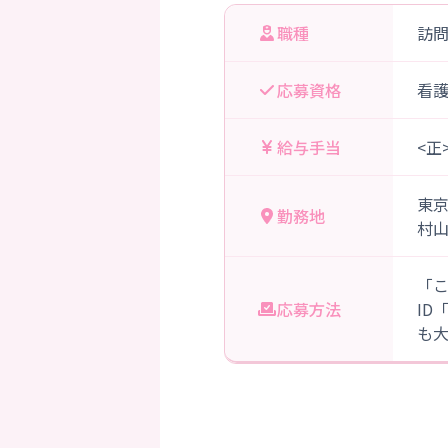
職種
訪
応募資格
看
給与手当
<正
東
勤務地
村
「
応募方法
ID
も