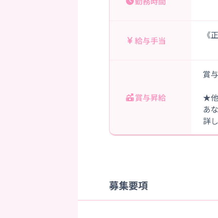
勤務時間
《正
給与手当
賞与
賞与昇給
★
あ
詳
募集要項