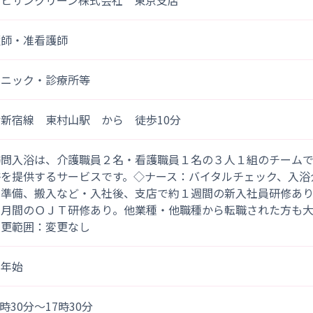
サヒサンクリーン株式会社 東京支店
護師・准看護師
リニック・診療所等
新宿線 東村山駅 から 徒歩10分
訪問入浴は、介護職員２名・看護職員１名の３人１組のチーム
浴を提供するサービスです。◇ナース：バイタルチェック、入浴
の準備、搬入など・入社後、支店で約１週間の新入社員研修あ
ヵ月間のＯＪＴ研修あり。他業種・他職種から転職された方も
変更範囲：変更なし
末年始
)8時30分～17時30分