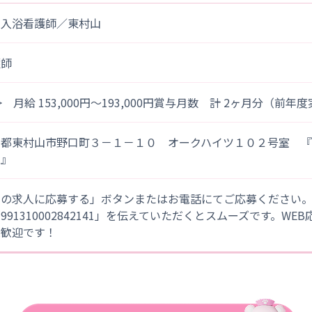
問入浴看護師／東村山
護師
> 月給 153,000円～193,000円賞与月数 計 2ヶ月分（前年
京都東村山市野口町３－１－１０ オークハイツ１０２号室 
山』
この求人に応募する」ボタンまたはお電話にてご応募ください
「991310002842141」を伝えていただくとスムーズです。WE
大歓迎です！