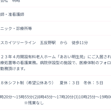
式会社 明昭
護師・准看護師
リニック・診療所等
スカイツリーライン 五反野駅 から 徒歩11分
０２３年４月開設有料老人ホーム「あおい明生苑」にご入居さ
医療処置等の看護業務。病院併設型の施設で、医療体制のフォ
ご勤務頂けます。
週８休シフト制（希望公休あり） 夏休：３日 冬休：５日
)7時20分～15時55分(2)8時45分～17時20分(3)10時25分～19時
※残業なし