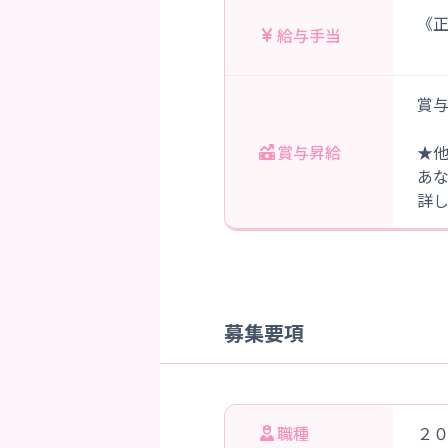
《正
給与手当
賞与
賞与昇給
★
あ
詳
募集要項
職種
２