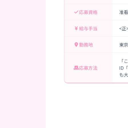
応募資格
准
給与手当
<正
勤務地
東
「
応募方法
ID
も