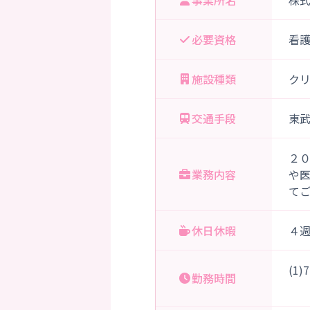
事業所名
株
必要資格
看
施設種類
ク
交通手段
東武
２
業務内容
や
て
休日休暇
４
(1
勤務時間