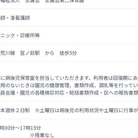
会福祉法人 至誠会 至誠会第二保育園
護師・准看護師
リニック・診療所等
電荒川線 宮ノ前駅 から 徒歩5分
主に病後児保育室を担当していただきます。利用者は回復期にあ
利用のないときは園児の健康管理、書類作成、調乳等を行ってい
職員会議・園児の各種検診対応・総括書類作成・区への報告書
基本週休２日制 ※土曜日は病後児の利用状況や土曜日に行事
)8時30分～17時15分
※残業なし