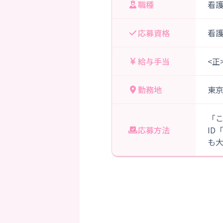
職種
看
応募資格
看
給与手当
<正
勤務地
東
「
応募方法
ID
も