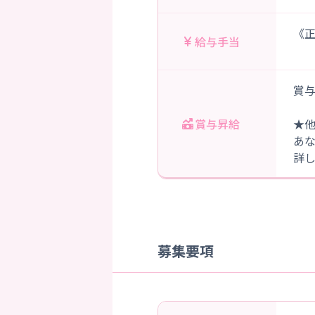
《正
給与手当
賞与
賞与昇給
★
あ
詳
募集要項