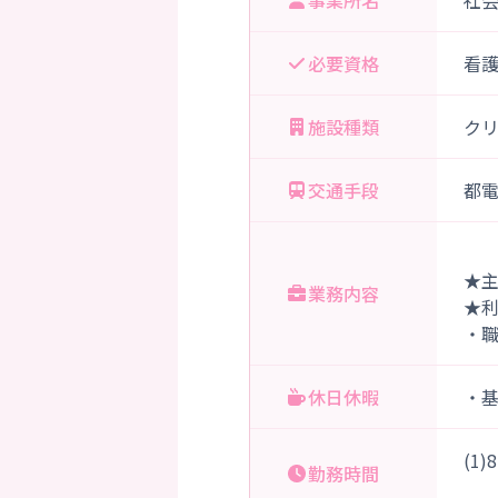
事業所名
社
必要資格
看
施設種類
ク
交通手段
都
★
業務内容
★
・
休日休暇
・
(1
勤務時間