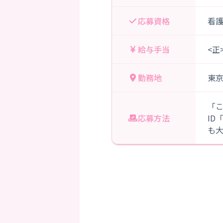
応募資格
看
給与手当
<正
勤務地
東
「
応募方法
ID
も