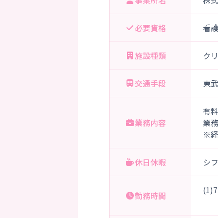
事業所名
株
必要資格
看
施設種類
ク
交通手段
東武
有
業務内容
業
※
休日休暇
シ
(1
勤務時間