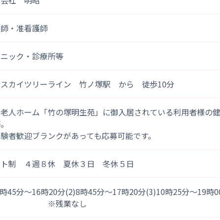
式会社 明昭
護師・准看護師
リニック・診療所等
スカイツリーライン 竹ノ塚駅 から 徒歩10分
料老人ホーム「竹の塚明生苑」に御入居されている利用者様の
務。
経験者歓迎ブランクがあっても応募可能です。
フト制 ４週８休 夏休３日 冬休５日
)7時45分～16時20分(2)8時45分～17時20分(3)10時25分～19時
※残業なし