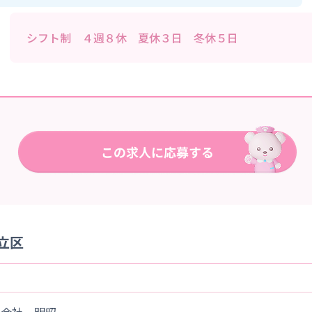
シフト制 ４週８休 夏休３日 冬休５日
立区