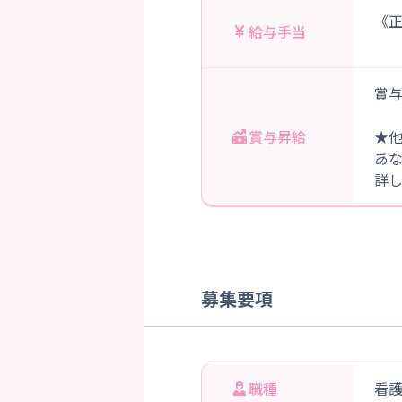
《正
給与手当
賞与
賞与昇給
★
あ
詳
募集要項
職種
看