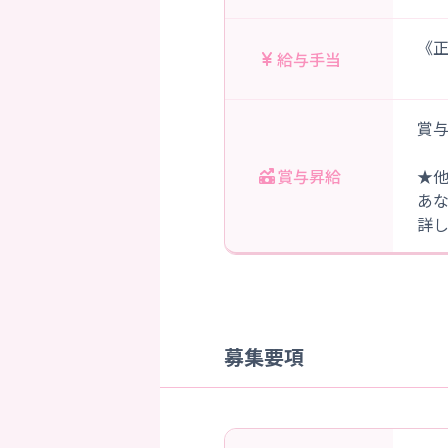
《正
給与手当
賞与
賞与昇給
★
あ
詳
募集要項