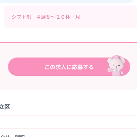
シフト制 ４週８～１０休／月
立区