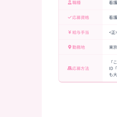
職種
看
応募資格
看
給与手当
<正
勤務地
東
「
応募方法
ID
も