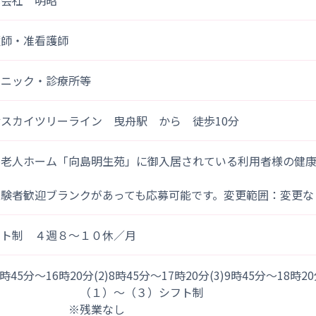
式会社 明昭
護師・准看護師
リニック・診療所等
スカイツリーライン 曳舟駅 から 徒歩10分
料老人ホーム「向島明生苑」に御入居されている利用者様の健
。
経験者歓迎ブランクがあっても応募可能です。変更範囲：変更な
フト制 ４週８～１０休／月
)7時45分～16時20分(2)8時45分～17時20分(3)9時45分～18時2
１）～（３）シフト制
※残業なし