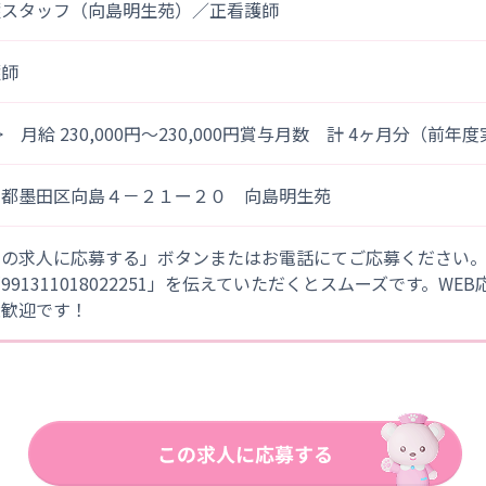
護スタッフ（向島明生苑）／正看護師
護師
> 月給 230,000円～230,000円賞与月数 計 4ヶ月分（前年
京都墨田区向島４－２１ー２０ 向島明生苑
この求人に応募する」ボタンまたはお電話にてご応募ください
「991311018022251」を伝えていただくとスムーズです。WE
大歓迎です！