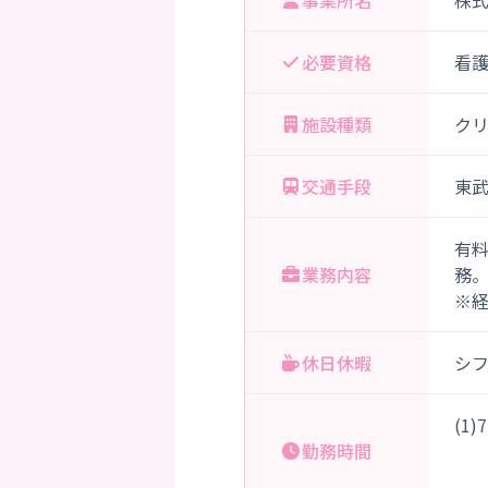
事業所名
株
必要資格
看
施設種類
ク
交通手段
東武
有
業務内容
務
※
休日休暇
シ
(1
勤務時間
（