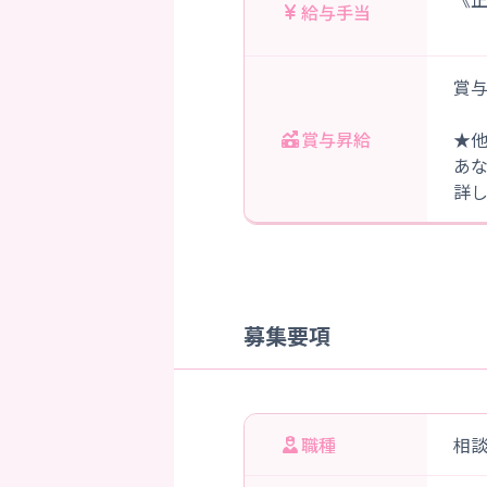
給与手当
賞与
賞与昇給
★
あ
詳
募集要項
職種
相