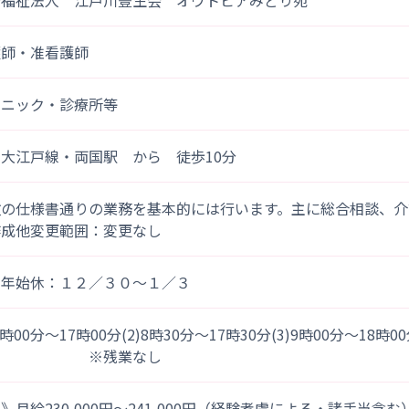
会福祉法人 江戸川豊生会 オウトピアみどり苑
護師・准看護師
リニック・診療所等
大江戸線・両国駅 から 徒歩10分
政の仕様書通りの業務を基本的には行います。主に総合相談、介
作成他変更範囲：変更なし
末年始休：１２／３０～１／３
)8時00分～17時00分(2)8時30分～17時30分(3)9時00分～18時0
※残業なし
》月給230,000円～241,000円（経験考慮による・諸手当含む