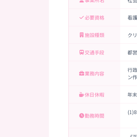
事業所名
社
必要資格
看
施設種類
ク
交通手段
都営
行
業務内容
ン
休日休暇
年
(1
勤務時間
《正