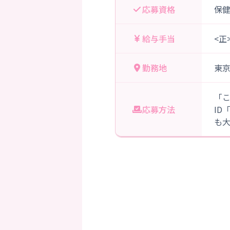
応募資格
保
給与手当
<正
勤務地
東
「
応募方法
ID
も