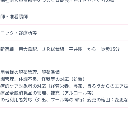
会福祉法人東京都手をつなぐ育成会江戸川区立さくらの家
護師・准看護師
リニック・診療所等
営新宿線 東大島駅、ＪＲ総武線 平井駅 から 徒歩15分
利用者様の服薬管理、服薬準備
体調管理、体調不良、怪我等の対応（処置）
医療的ケア対象者の対応（経管栄養、与薬、胃ろうからのエア
医療品全般消耗品の管理、補充（アルコール等）
その他利用者対応（外出、プール等の同行）変更の範囲：変更