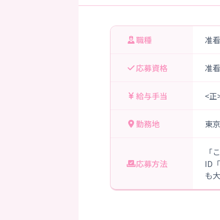
職種
准
応募資格
准
給与手当
<正
勤務地
東
「
応募方法
ID
も