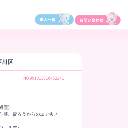
戸川区
NO.991313010462241
処置）
与薬、胃ろうからのエア抜き
コール等）