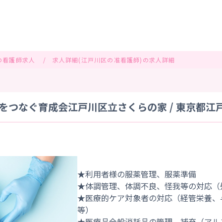
の看護師求人
求人詳細(江戸川区の准看護師)の求人詳細
をつなぐ育成会江戸川区立さくらの家 / 東京都江
★利用者様の服薬管理、服薬準備
★体調管理、体調不良、怪我等の対応（
★医療的ケア対象者の対応（経管栄養、
等）
★医療品全般消耗品の管理、補充（アル