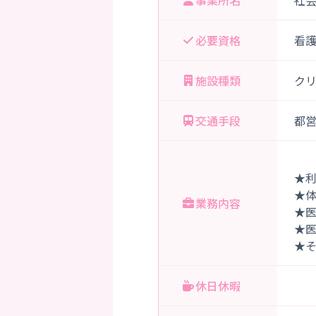
事業所名
社
必要資格
看
施設種類
ク
交通手段
都
★
★
業務内容
★
★
★
休日休暇