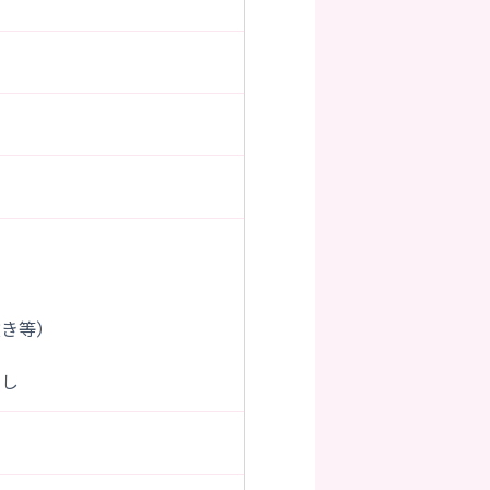
抜き等）
なし