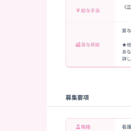
《正
給与手当
賞与
賞与昇給
★
あ
詳
募集要項
職種
看