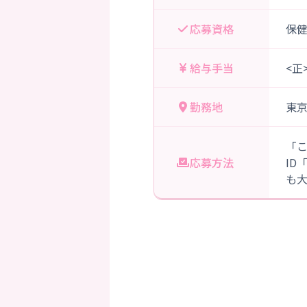
応募資格
保
給与手当
<正
勤務地
東
「
応募方法
ID
も