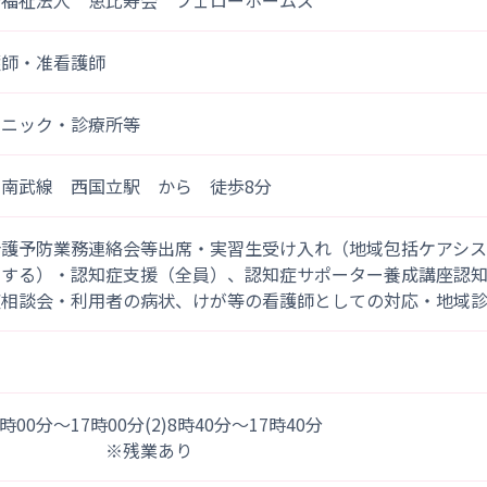
会福祉法人 恵比寿会 フェローホームズ
護師・准看護師
リニック・診療所等
Ｒ南武線 西国立駅 から 徒歩8分
介護予防業務連絡会等出席・実習生受け入れ（地域包括ケアシ
ーする）・認知症支援（全員）、認知症サポーター養成講座認
症相談会・利用者の病状、けが等の看護師としての対応・地域
)8時00分～17時00分(2)8時40分～17時40分
※残業あり