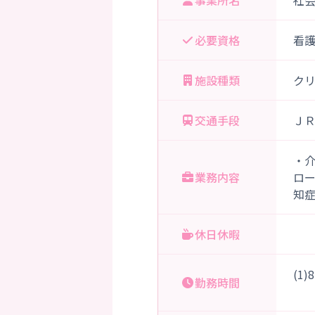
事業所名
社
必要資格
看
施設種類
ク
交通手段
Ｊ
・
業務内容
ロ
知
休日休暇
(1
勤務時間