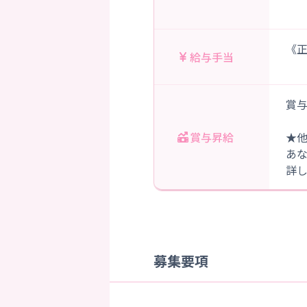
《正
給与手当
賞与
賞与昇給
★
あ
詳
募集要項