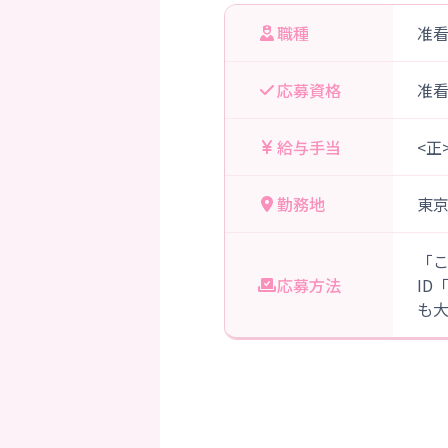
職種
准
応募資格
准
給与手当
<正
勤務地
東
「
応募方法
ID
も