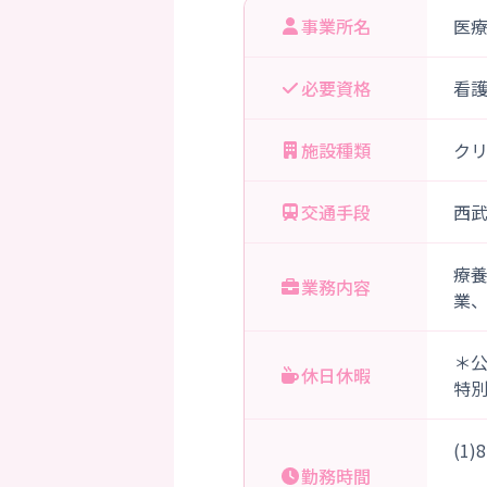
事業所名
医
必要資格
看
施設種類
ク
交通手段
西武
療
業務内容
業
＊
休日休暇
特
(1
勤務時間