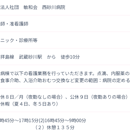
療法人社団 敏和会 西砂川病院
護師・准看護師
リニック・診療所等
拝島線 武蔵砂川駅 から 徒歩10分
養病棟で以下の看護業務を行っていただきます。点滴、内服薬の
、食事介助、入浴介助おむつ交換など変更の範囲：病院の定め
公休８日／月（夜勤なしの場合）、公休９日（夜勤ありの場合
別休暇（夏４日、冬５日あり）
)8時45分～17時15分(2)16時45分～9時00分
（２）休憩１３５分