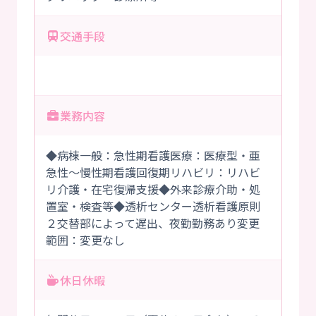
交通手段
業務内容
◆病棟一般：急性期看護医療：医療型・亜
急性～慢性期看護回復期リハビリ：リハビ
リ介護・在宅復帰支援◆外来診療介助・処
置室・検査等◆透析センター透析看護原則
２交替部によって遅出、夜勤勤務あり変更
範囲：変更なし
休日休暇