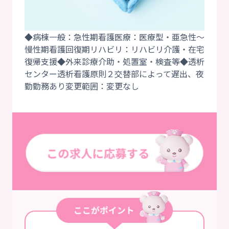
◆病棟一般：急性期看護医療：医療型・亜急性～
慢性期看護回復期リハビリ：リハビリ介護・在宅
復帰支援◆外来診療介助・処置室・検査等◆透析
センター透析看護原則２交替部によって遅出、夜