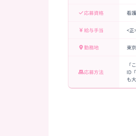
応募資格
看
給与手当
<正
勤務地
東
「
応募方法
ID
も