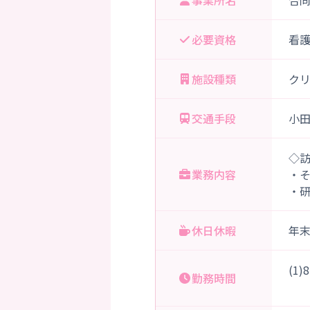
事業所名
合
必要資格
看
施設種類
ク
交通手段
小
◇
業務内容
・
・
休日休暇
年
(1
勤務時間