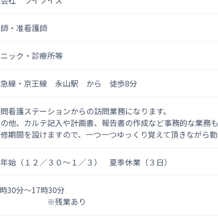
同会社 ライフイズ
護師・准看護師
リニック・診療所等
田急線・京王線 永山駅 から 徒歩8分
訪問看護ステーションからの訪問業務になります。
その他、カルテ記入や計画書、報告書の作成など事務的な業務も
研修期間を設けますので、一つ一つゆっくり覚えて頂きながら勤
末年始（１２／３０～１／３） 夏季休業（３日）
)8時30分～17時30分
※残業あり