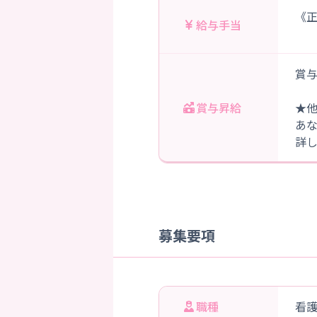
《正
給与手当
賞与
賞与昇給
★
あ
詳
募集要項
職種
看