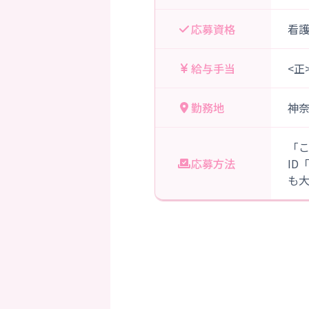
応募資格
看
給与手当
<正
勤務地
神
「
応募方法
ID
も