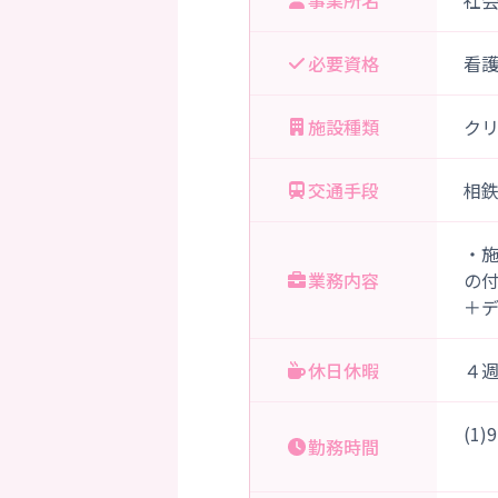
事業所名
社
必要資格
看
施設種類
ク
交通手段
相
・
業務内容
の
＋
休日休暇
４
(1
勤務時間