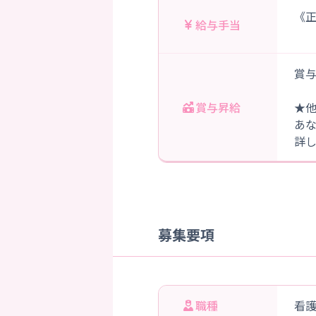
《正
給与手当
賞与
賞与昇給
★
あ
詳
募集要項
職種
看