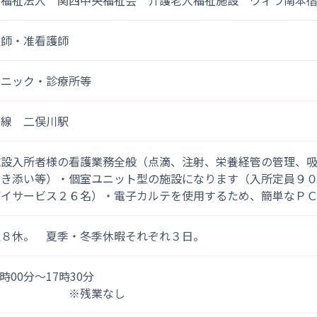
会福祉法人 関西中央福祉会 介護老人福祉施設 ヴィラ南本
護師・准看護師
リニック・診療所等
鉄線 二俣川駅
施設入所者様の看護業務全般（点滴、注射、栄養経管の管理、
付き添い等）・個室ユニット型の施設になります（入所定員９
デイサービス２６名）・電子カルテを使用するため、簡単なＰＣ
週８休。 夏季・冬季休暇それぞれ３日。
)9時00分～17時30分
※残業なし