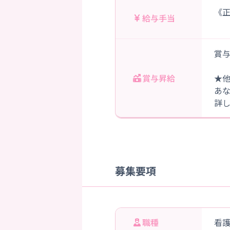
《正
給与手当
賞与
賞与昇給
★
あ
詳
募集要項
職種
看