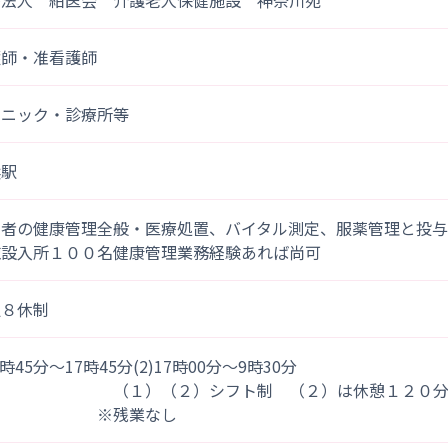
療法人 紺医会 介護老人保健施設 神奈川苑
護師・准看護師
リニック・診療所等
浜駅
用者の健康管理全般・医療処置、バイタル測定、服薬管理と投
施設入所１００名健康管理業務経験あれば尚可
週８休制
)8時45分～17時45分(2)17時00分～9時30分
１）（２）シフト制 （２）は休憩１２０
※残業なし