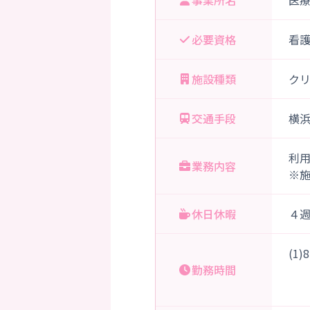
事業所名
医
必要資格
看
施設種類
ク
交通手段
横
利
業務内容
※
休日休暇
４
(1
勤務時間
（