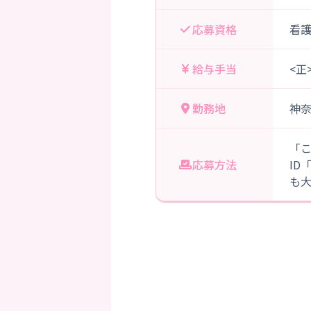
応募資格
看
給与手当
<正
勤務地
神
「
応募方法
ID
も