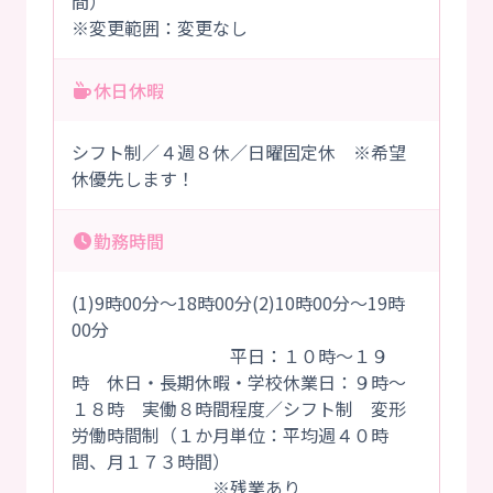
間）
※変更範囲：変更なし
休日休暇
シフト制／４週８休／日曜固定休 ※希望
休優先します！
勤務時間
(1)9時00分～18時00分(2)10時00分～19時
00分
平日：１０時～１９
時 休日・長期休暇・学校休業日：９時～
１８時 実働８時間程度／シフト制 変形
労働時間制（１か月単位：平均週４０時
間、月１７３時間）
※残業あり