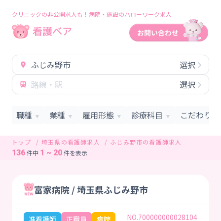
クリニックの非公開求人も！病院・施設のハローワーク求人
ふじみ野市
選択
路線・駅
選択
職種
業種
雇用形態
診療科目
こだわり条
▼
▼
▼
▼
トップ
埼玉県の看護師求人
ふじみ野市の看護師求人
136
1 ~ 20
件中
件を表示
富家病院 / 埼玉県ふじみ野市
NO.700000000028104
准看護師
正職員
病院