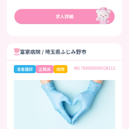
富家病院 / 埼玉県ふじみ野市
NO.700000000028112
准看護師
正職員
病院