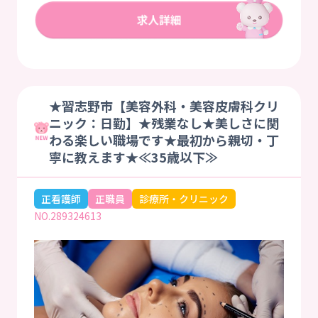
★習志野市【美容外科・美容皮膚科クリ
ニック：日勤】★残業なし★美しさに関
わる楽しい職場です★最初から親切・丁
寧に教えます★≪35歳以下≫
正看護師
正職員
診療所・クリニック
NO.289324613