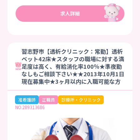
習志野市【透析クリニック：常勤】透析
ベット42床★スタッフの職場に対する満
足度は高く、有給消化率100％★準夜勤
なしもご相談下さい★★2013年10月1日
現在募集中★3ヶ月以内に入職可能な方
准看護師
正職員
診療所・クリニック
NO.289313686