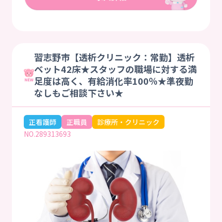
習志野市【透析クリニック：常勤】透析
ベット42床★スタッフの職場に対する満
足度は高く、有給消化率100％★準夜勤
なしもご相談下さい★
正看護師
正職員
診療所・クリニック
NO.289313693