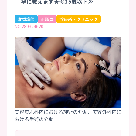
寧に教えます★≪35歳以下≫
准看護師
正職員
診療所・クリニック
NO.289324620
美容皮ふ科内における施術の介助、美容外科内に