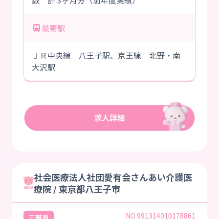
数 計 3ヶ月分（前年度実績）
最寄駅
ＪＲ中央線 八王子駅、京王線 北野・南
大沢駅
社会医療法人社団愛有会さんあい介護医
療院 / 東京都八王子市
NO.991314010178861
正職員