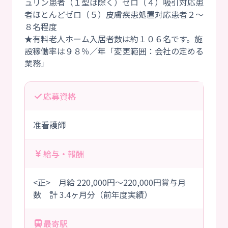
ュリン患者（１型は除く）ゼロ（４）吸引対応患
者ほとんどゼロ（５）皮膚疾患処置対応患者２～
８名程度
★有料老人ホーム入居者数は約１０６名です。施
設稼働率は９８％／年「変更範囲：会社の定める
応募資格
准看護師
給与・報酬
<正> 月給 220,000円～220,000円賞与月
数 計 3.4ヶ月分（前年度実績）
最寄駅