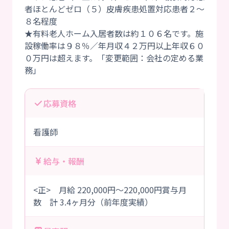
者ほとんどゼロ（５）皮膚疾患処置対応患者２～
８名程度
★有料老人ホーム入居者数は約１０６名です。施
設稼働率は９８％／年月収４２万円以上年収６０
０万円は超えます。「変更範囲：会社の定める業
応募資格
看護師
給与・報酬
<正> 月給 220,000円～220,000円賞与月
数 計 3.4ヶ月分（前年度実績）