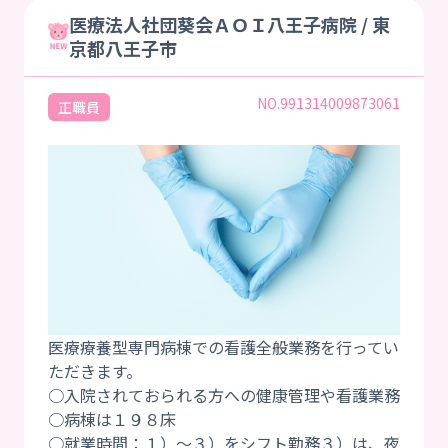
医療法人社団葵会ＡＯＩ八王子病院 / 東
京都八王子市
NO.991314009873061
正職員
医療療養型専門病棟での看護全般業務を行ってい
ただきます。
○入院されておられる方への健康管理や看護業務
○病棟は１９８床
○就業時間：１）～３）をシフト勤務３）は、夜