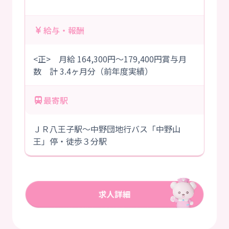
給与・報酬
<正> 月給 164,300円～179,400円賞与月
数 計 3.4ヶ月分（前年度実績）
最寄駅
ＪＲ八王子駅～中野団地行バス「中野山
王」停・徒歩３分駅