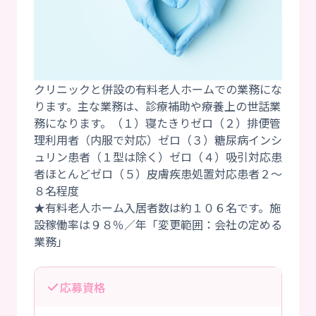
クリニックと併設の有料老人ホームでの業務にな
ります。主な業務は、診療補助や療養上の世話業
務になります。（１）寝たきりゼロ（２）排便管
理利用者（内服で対応）ゼロ（３）糖尿病インシ
ュリン患者（１型は除く）ゼロ（４）吸引対応患
者ほとんどゼロ（５）皮膚疾患処置対応患者２～
８名程度
★有料老人ホーム入居者数は約１０６名です。施
設稼働率は９８％／年「変更範囲：会社の定める
応募資格