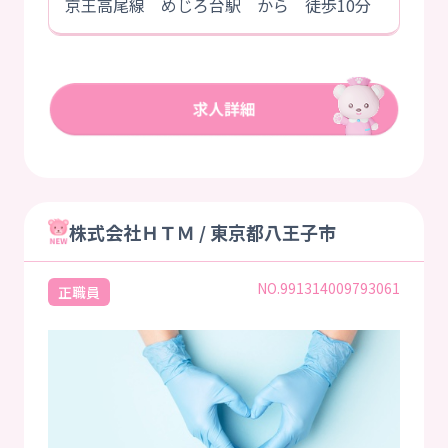
京王高尾線 めじろ台駅 から 徒歩10分
株式会社ＨＴＭ / 東京都八王子市
NO.991314009793061
正職員