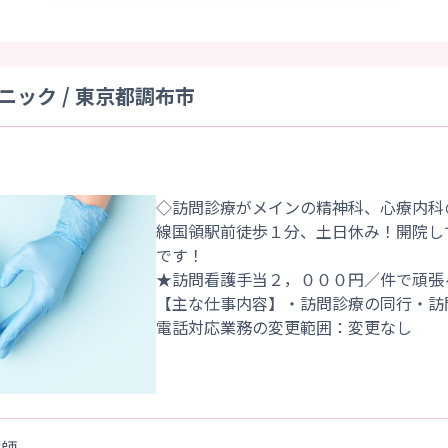
ック / 東京都調布市
◇訪問診療がメインの精神科、心療内科
線国領駅前徒歩１分、土日休み！開院し
です！
★訪問看護手当２，０００円／件で頑張
【主な仕事内容】・訪問診療の同行・訪
護師