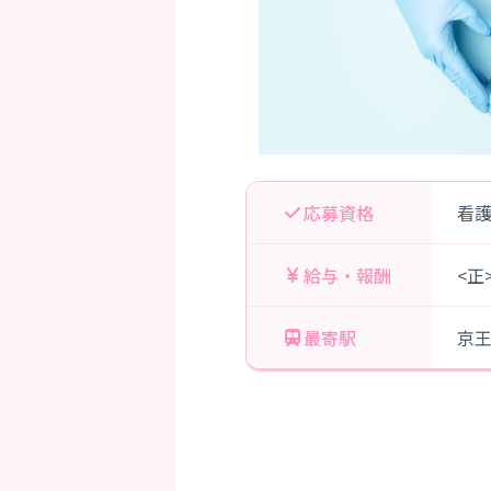
応募資格
看
給与・報酬
<正
最寄駅
京