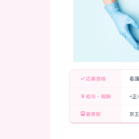
応募資格
看
給与・報酬
<正
最寄駅
京