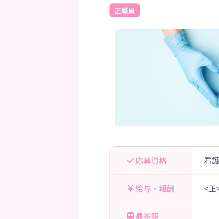
正職員
応募資格
看
給与・報酬
<正
最寄駅