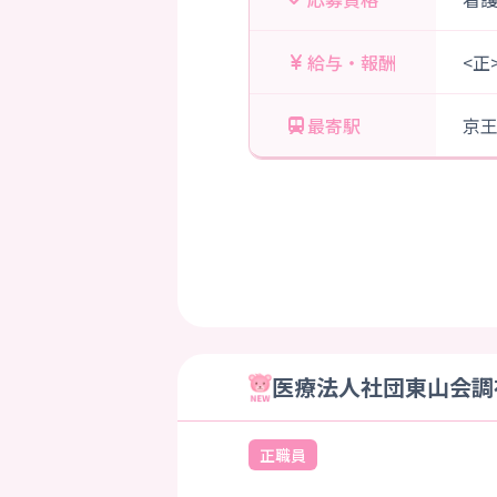
給与・報酬
<正
最寄駅
京
医療法人社団東山会調布
正職員