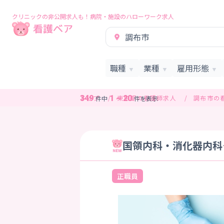
クリニックの非公開求人も！病院・施設のハローワーク求人
調布市
職種
業種
雇用形態
▼
▼
▼
トップ
東京都の看護師求人
調布市の
349
1 ~ 20
件中
件を表示
国領内科・消化器内科ク
正職員