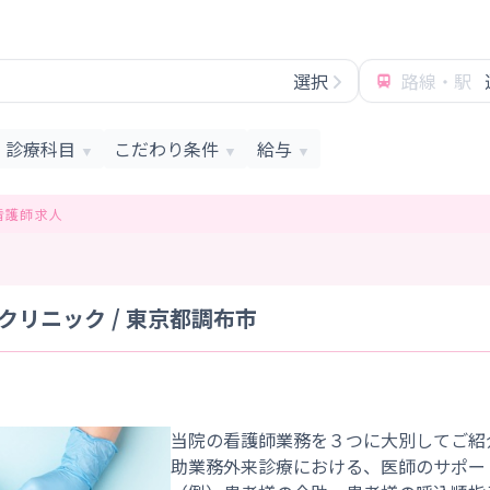
選択
路線・駅
診療科目
こだわり条件
給与
▼
▼
▼
看護師求人
リニック / 東京都調布市
当院の看護師業務を３つに大別してご紹
助業務外来診療における、医師のサポー