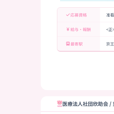
応募資格
准
給与・報酬
<正
最寄駅
京王
医療法人社団欣助会 /