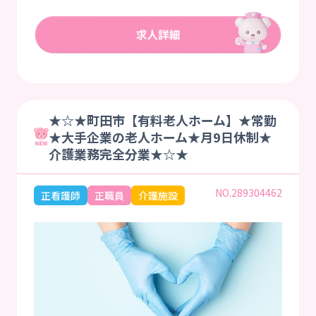
★☆★町田市【有料老人ホーム】★常勤
★大手企業の老人ホーム★月9日休制★
介護業務完全分業★☆★
NO.289304462
正看護師
正職員
介護施設