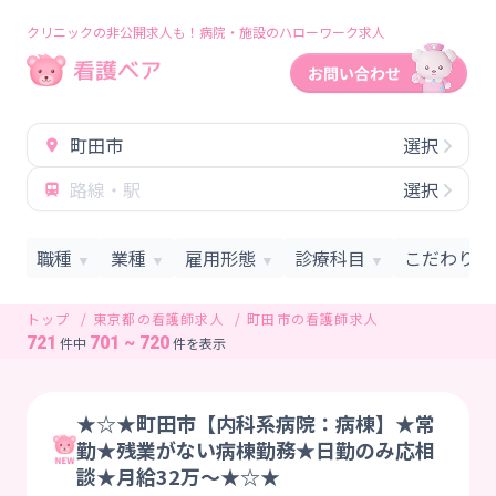
クリニックの非公開求人も！病院・施設のハローワーク求人
町田市
選択
路線・駅
選択
職種
業種
雇用形態
診療科目
こだわり条
▼
▼
▼
▼
トップ
東京都の看護師求人
町田市の看護師求人
721
701 ~ 720
件中
件を表示
★☆★町田市【内科系病院：病棟】★常
勤★残業がない病棟勤務★日勤のみ応相
談★月給32万～★☆★