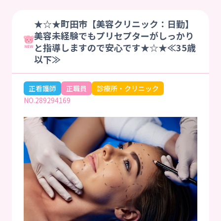
★☆★町田市【美容クリニック：日勤】
美容未経験でもプリセプターがしっかり
と指導しますので安心です★☆★≪35歳
以下≫
正看護師
正職員
診療所・クリニック
NO.289294169