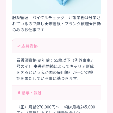
服薬管理 バイタルチェック 介護業務は分業さ
れているので無し★未経験・ブランク歓迎★日勤
応募資格
看護師資格 ※年齢：55歳以下（例外事由3
号のイ） ◆長期勤続によってキャリア形成
を図るという我が国の雇用慣行が一定の機
能を果たしている事に基づきます。
給与・報酬
〈正〉月給270,000円～ <准>月給245,000
円～（面接による）＜諸手当含む＞