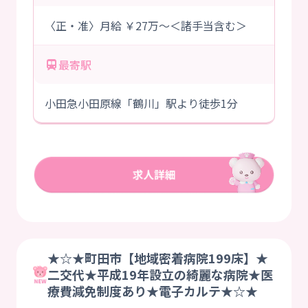
〈正・准〉月給 ￥27万～＜諸手当含む＞
最寄駅
小田急小田原線「鶴川」駅より徒歩1分
★☆★町田市【地域密着病院199床】★
二交代★平成19年設立の綺麗な病院★医
療費減免制度あり★電子カルテ★☆★