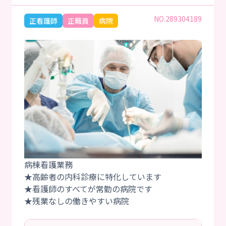
NO.289304189
正看護師
正職員
病院
病棟看護業務
★高齢者の内科診療に特化しています
★看護師のすべてが常勤の病院です