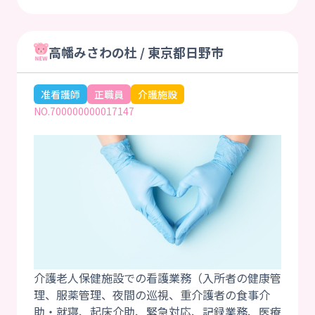
高幡みさわの杜 / 東京都日野市
准看護師
正職員
介護施設
NO.700000000017147
介護老人保健施設での看護業務（入所者の健康管
理、服薬管理、夜間の巡視、重介護者の食事介
助・就寝、起床介助、緊急対応、記録業務、医療