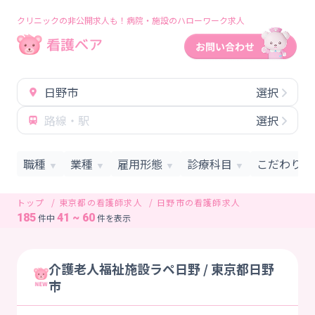
クリニックの非公開求人も！病院・施設のハローワーク求人
日野市
選択
路線・駅
選択
職種
業種
雇用形態
診療科目
こだわり条
▼
▼
▼
▼
トップ
東京都の看護師求人
日野市の看護師求人
185
41 ~ 60
件中
件を表示
介護老人福祉施設ラペ日野 / 東京都日野
市