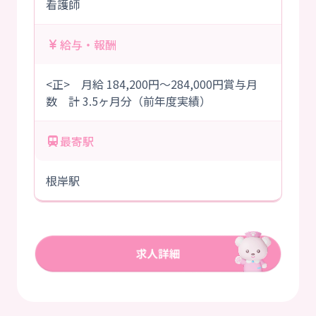
看護師
給与・報酬
<正> 月給 184,200円～284,000円賞与月
数 計 3.5ヶ月分（前年度実績）
最寄駅
根岸駅