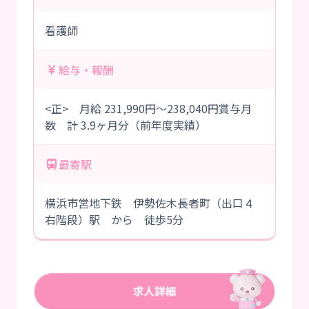
看護師
給与・報酬
<正> 月給 231,990円～238,040円賞与月
数 計 3.9ヶ月分（前年度実績）
最寄駅
横浜市営地下鉄 伊勢佐木長者町（出口４
右階段）駅 から 徒歩5分