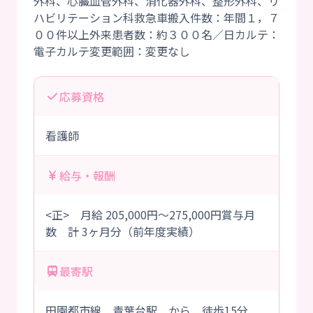
外科、心臓血管外科、消化器外科、整形外科、リ
ハビリテーション科救急車搬入件数：年間１，７
００件以上外来患者数：約３００名／日カルテ：
応募資格
看護師
給与・報酬
<正> 月給 205,000円～275,000円賞与月
数 計 3ヶ月分（前年度実績）
最寄駅
田園都市線 青葉台駅 から 徒歩15分