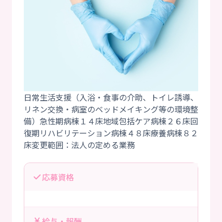
日常生活支援（入浴・食事の介助、トイレ誘導、
リネン交換・病室のベッドメイキング等の環境整
備）急性期病棟１４床地域包括ケア病棟２６床回
復期リハビリテーション病棟４８床療養病棟８２
応募資格
給与・報酬