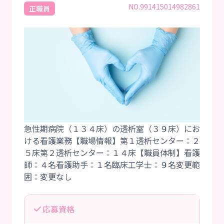
NO.991415014982861
正職員
急性期病院（１３４床）の透析室（３９床）にお
ける看護業務【職場情報】第１透析センター：２
５床第２透析センター：１４床【職員体制】看護
師：４名看護助手：１名臨床工学士：９名変更範
応募資格