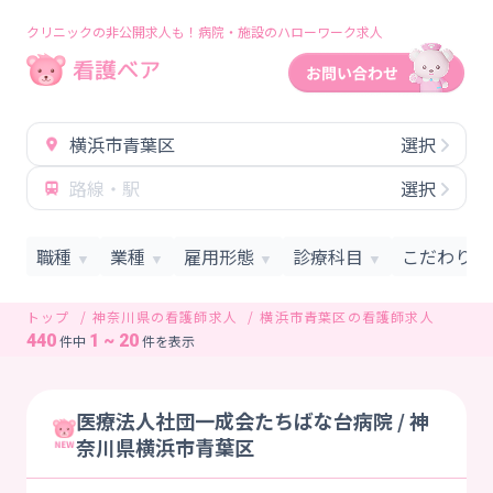
クリニックの非公開求人も！病院・施設のハローワーク求人
横浜市青葉区
選択
路線・駅
選択
職種
業種
雇用形態
診療科目
こだわり条
▼
▼
▼
▼
トップ
神奈川県の看護師求人
横浜市青葉区の看護師求人
440
1 ~ 20
件中
件を表示
医療法人社団一成会たちばな台病院 / 神
奈川県横浜市青葉区