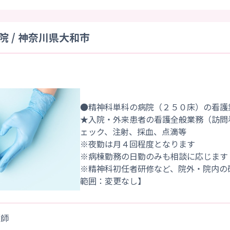
 / 神奈川県大和市
●精神科単科の病院（２５０床）の看護
★入院・外来患者の看護全般業務（訪問
ェック、注射、採血、点滴等
※夜勤は月４回程度となります
※病棟勤務の日勤のみも相談に応じます
※精神科初任者研修など、院外・院内の
護師