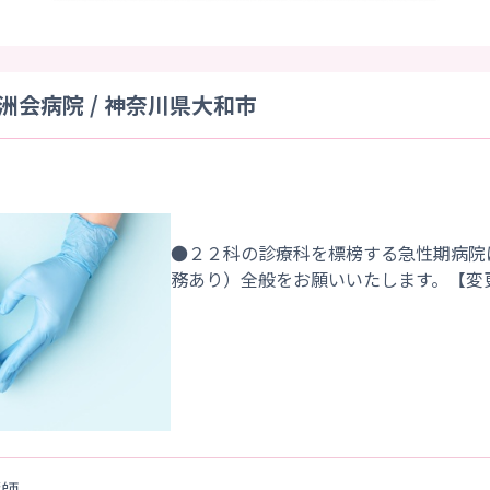
会病院 / 神奈川県大和市
●２２科の診療科を標榜する急性期病院
護師