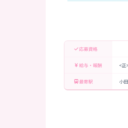
応募資格
給与・報酬
<正
最寄駅
小田