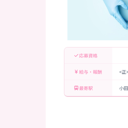
応募資格
給与・報酬
<正
最寄駅
小