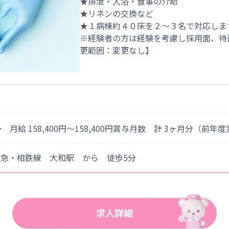
★排泄・入浴・食事の介助
★リネンの交換など
★１病棟約４０床を２～３名で対応しま
※経験者の方は経験を考慮し採用面、待
> 月給 158,400円～158,400円賞与月数 計 3ヶ月分（前年
田急・相鉄線 大和駅 から 徒歩5分