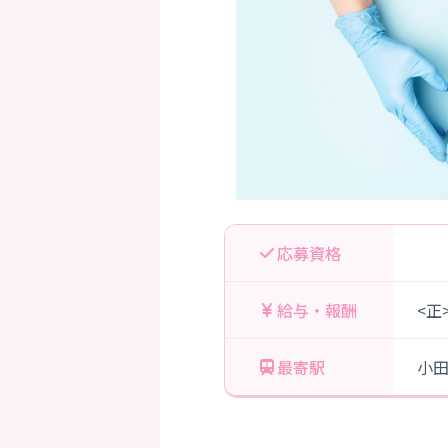
応募資格
給与・報酬
<正
最寄駅
小