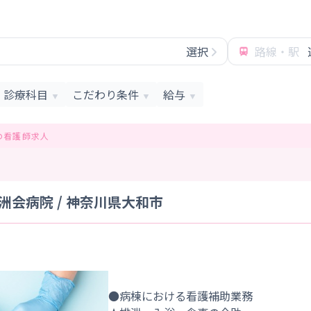
選択
路線・駅
診療科目
こだわり条件
給与
▼
▼
▼
の看護師求人
会病院 / 神奈川県大和市
●病棟における看護補助業務