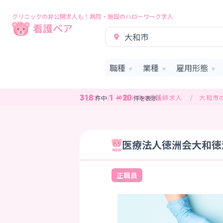
クリニックの非公開求人も！病院・施設のハローワーク求人
大和市
職種
業種
雇用形態
▼
▼
▼
トップ
神奈川県の看護師求人
大和市
318
1 ~ 20
件中
件を表示
医療法人徳洲会大和徳洲
正職員