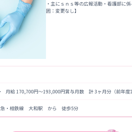
・主にｓｎｓ等の広報活動・看護部に係
> 月給 170,700円～193,000円賞与月数 計 3ヶ月分（前年
田急・相鉄線 大和駅 から 徒歩5分