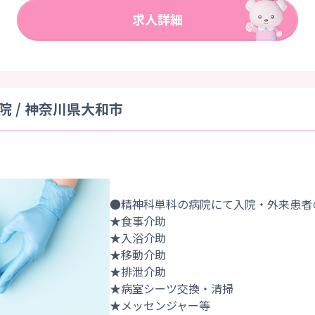
 / 神奈川県大和市
●精神科単科の病院にて入院・外来患者
★食事介助
★入浴介助
★移動介助
★排泄介助
★病室シーツ交換・清掃
★メッセンジャー等