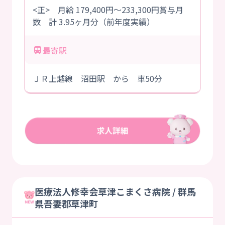
<正> 月給 179,400円～233,300円賞与月
数 計 3.95ヶ月分（前年度実績）
最寄駅
ＪＲ上越線 沼田駅 から 車50分
医療法人修幸会草津こまくさ病院 / 群馬
県吾妻郡草津町