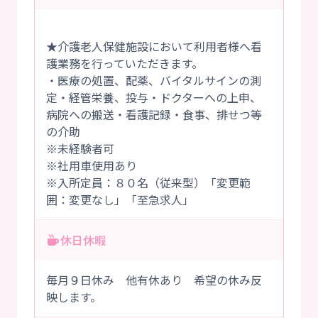
★介護老人保健施設において利用者様へ看
護業務を行っていただきます。
・医療の処置、配薬、バイタルサインの測
定・経管栄養、投与・ドクターへの上申、
病院への搬送・看護記録・食事、排せつ等
の介助
※未経験者可
※社用車使用あり
※入所定員：８０名（従来型）「変更範
囲：変更なし」「至急求人」
休日休暇
毎月９日休み 他有休あり 希望の休み反
映します。