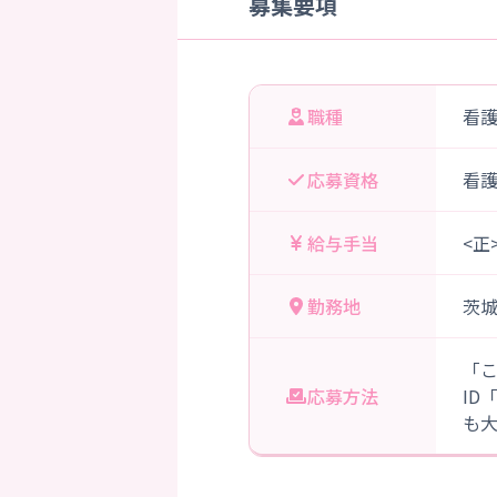
募集要項
職種
看
応募資格
看
給与手当
<正
勤務地
茨
「
応募方法
ID
も