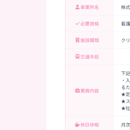
事業所名
株
必要資格
看
施設種類
ク
交通手段
下
・
る
業務内容
★
★
★
休日休暇
月