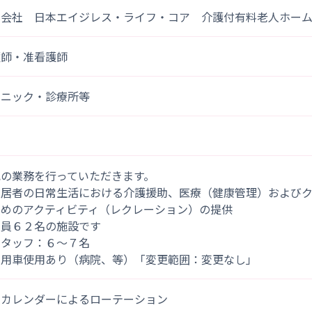
式会社 日本エイジレス・ライフ・コア 介護付有料老人ホー
護師・准看護師
リニック・診療所等
記の業務を行っていただきます。
入居者の日常生活における介護援助、医療（健康管理）および
ためのアクティビティ（レクレーション）の提供
定員６２名の施設です
スタッフ：６～７名
社用車使用あり（病院、等）「変更範囲：変更なし」
次カレンダーによるローテーション