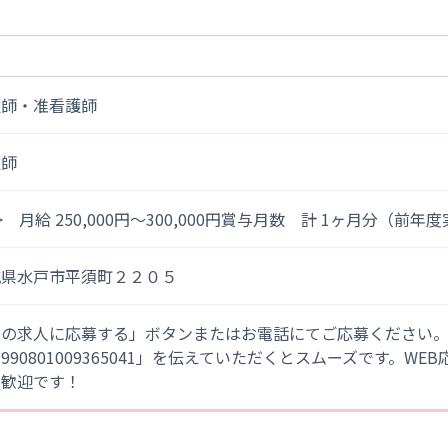
護師・准看護師
護師
> 月給 250,000円～300,000円賞与月数 計 1ヶ月分（前年
城県水戸市平須町２２０５
この求人に応募する」ボタンまたはお電話にてご応募ください
「990801009365041」を伝えていただくとスムーズです。WE
大歓迎です！