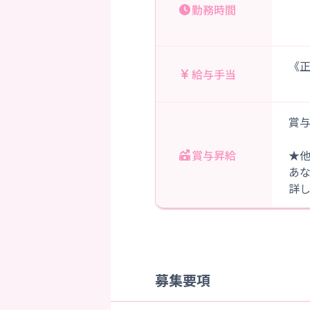
勤務時間
（
《正
給与手当
賞与
賞与昇給
★
あ
詳
募集要項