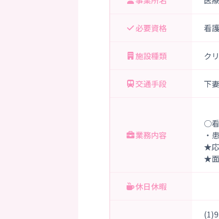
事業所名
医
必要資格
看
施設種類
ク
交通手段
下
○
業務内容
・
★
★
休日休暇
(1