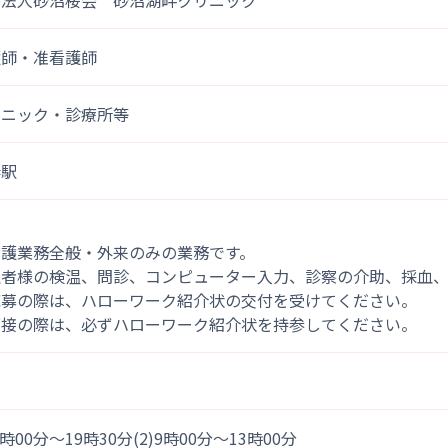
療法人砂沼桜会 砂沼湖畔クリニック
護師・准看護師
リニック・診療所等
妻駅
看護業務全般・外来のみの業務です。
患者様の検温、問診、コンピューター入力、診察の介助、採血、
応募の際は、ハローワーク紹介状の交付を受けてください。
面接の際は、必ずハローワーク紹介状を持参してください。
)9時00分～19時30分(2)9時00分～13時00分