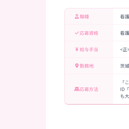
職種
看
応募資格
看
給与手当
<正
勤務地
茨
「
応募方法
ID
も